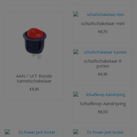
schuifschakelaar mini
€6,75
schuifschakelaar 6
poten
€6,95
AAN / UIT Ronde
tuimelschakelaar
€9,95
Schuifknop Aandrijving
€6,50