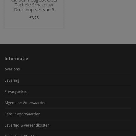
Tactiele Schakelaar
Drukknop set van 5
€8,75
Informatie
over ons
Levering
Privacybeleid
Algemene Voorwaarden
Retour voorwaarden
Levertijd & verzendkosten