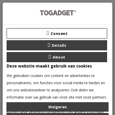
Consent
Details
About
Deze website maakt gebruik van cookies
We gebruiken cookies om content en advertenties te
personaliseren, om functies voor social media te bieden en
0 product(en) - €0,00
om ons websiteverkeer te analyseren. Ook delen we
CATEGORIEËN
informatie over uw gebruik van onze site met onze partners
voor social media, adverteren en analyse. Deze partners
Weigeren
GEREEDSCHAP
9V Batterij Connector kabel 1st
kunnen deze gegevens combineren met andere informatie