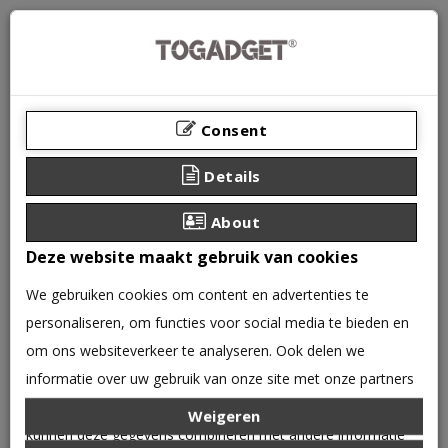
Consent
Details
About
Deze website maakt gebruik van cookies
We gebruiken cookies om content en advertenties te
personaliseren, om functies voor social media te bieden en
0 product(en) - €0,00
om ons websiteverkeer te analyseren. Ook delen we
CATEGORIEËN
informatie over uw gebruik van onze site met onze partners
voor social media, adverteren en analyse. Deze partners
Weigeren
OPPO
Oppo Realme 10
kunnen deze gegevens combineren met andere informatie