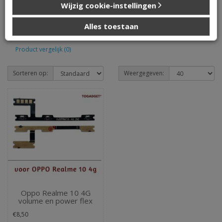
Wijzig cookie-instellingen
die u aan ze heeft verstrekt of die ze hebben verzameld op
basis van uw gebruik van hun services.
Oppo Realme 10
Alles toestaan
Product vergelijk (0)
Sorteren op:
Weergegeven:
Oppo Realme 10 4G
volume en power flex
€8,50