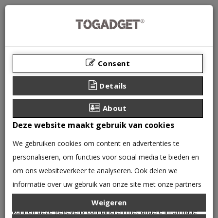
Consent
Details
About
Deze website maakt gebruik van cookies
We gebruiken cookies om content en advertenties te
personaliseren, om functies voor social media te bieden en
0 product(en) - €0,00
om ons websiteverkeer te analyseren. Ook delen we
CATEGORIEËN
informatie over uw gebruik van onze site met onze partners
voor social media, adverteren en analyse. Deze partners
Weigeren
IPHONE
iphone XS Max
kunnen deze gegevens combineren met andere informatie