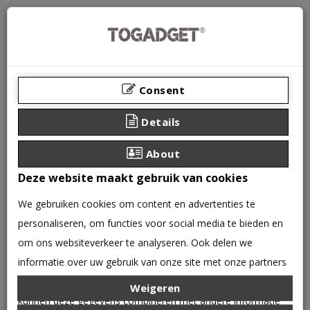
Consent
Details
About
Deze website maakt gebruik van cookies
We gebruiken cookies om content en advertenties te
personaliseren, om functies voor social media te bieden en
0 product(en) - €0,00
om ons websiteverkeer te analyseren. Ook delen we
CATEGORIEËN
informatie over uw gebruik van onze site met onze partners
voor social media, adverteren en analyse. Deze partners
Weigeren
IPHONE
IPHONE 17
kunnen deze gegevens combineren met andere informatie