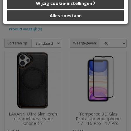
Wijzig cookie-instellingen
die u aan ze heeft verstrekt of die ze hebben verzameld op
basis van uw gebruik van hun services.
IPHONE 17
Alles toestaan
Product vergelijk (0)
Sorteren op:
Weergegeven:
LAVANN Ultra Slim leren
Tempered 3D Glas
telefoonhoesje voor
Protector voor iphone
iphone 17
17 - 16 Pro - 17 Pro