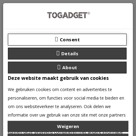
Consent
Details
About
Deze website maakt gebruik van cookies
We gebruiken cookies om content en advertenties te
personaliseren, om functies voor social media te bieden en
0 product(en) - €0,00
om ons websiteverkeer te analyseren. Ook delen we
CATEGORIEËN
informatie over uw gebruik van onze site met onze partners
voor social media, adverteren en analyse. Deze partners
Weigeren
IPHONE
IPHONE 14 PRO
kunnen deze gegevens combineren met andere informatie