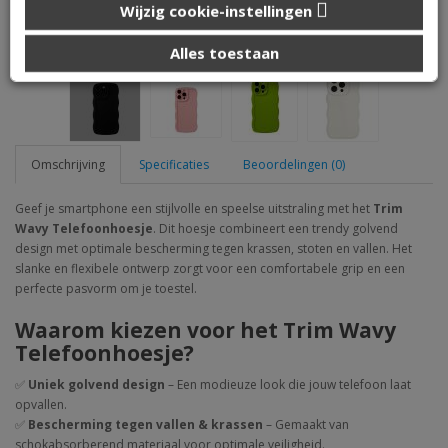
iphone 14 Pro - Trim Wavy Telefoonhoesje
Wijzig cookie-instellingen
die u aan ze heeft verstrekt of die ze hebben verzameld op
basis van uw gebruik van hun services.
Alles toestaan
Omschrijving
Specificaties
Beoordelingen (0)
Geef je smartphone een stijlvolle en speelse uitstraling met het
Trim
Wavy Telefoonhoesje
. Dit hoesje combineert een trendy golvend
design met optimale bescherming tegen krassen, stoten en vallen. Het
slanke en flexibele ontwerp zorgt voor een comfortabele grip en een
perfecte pasvorm om je toestel.
Waarom kiezen voor het Trim Wavy
Telefoonhoesje?
✅
Uniek golvend design
– Een modieuze look die jouw telefoon laat
opvallen.
✅
Bescherming tegen vallen & krassen
– Gemaakt van
schokabsorberend materiaal voor optimale veiligheid.