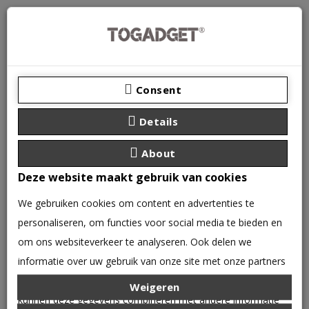
Consent
Details
About
Deze website maakt gebruik van cookies
We gebruiken cookies om content en advertenties te
personaliseren, om functies voor social media te bieden en
0 product(en) - €0,00
om ons websiteverkeer te analyseren. Ook delen we
CATEGORIEËN
informatie over uw gebruik van onze site met onze partners
voor social media, adverteren en analyse. Deze partners
Weigeren
IPHONE
IPHONE 12 - 12 PRO
kunnen deze gegevens combineren met andere informatie