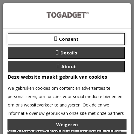
Consent
Details
About
Deze website maakt gebruik van cookies
We gebruiken cookies om content en advertenties te
personaliseren, om functies voor social media te bieden en
0 product(en) - €0,00
om ons websiteverkeer te analyseren. Ook delen we
CATEGORIEËN
informatie over uw gebruik van onze site met onze partners
voor social media, adverteren en analyse. Deze partners
Weigeren
iPhone 11 5D Back glas Protector
kunnen deze gegevens combineren met andere informatie