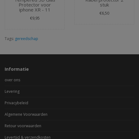
Protector voor
stuk
iphone XR - 11
€6,50
€9,95
Tags:
gereedschap
Informatie
over ons
Levering
Privacybeleid
Algemene Voorwaarden
Retour voorwaarden
Levertijd & verzendkosten