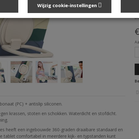
Wijzig cookie-instellingen
Lo
Be
€
Aa
Be
naat (PC) + antislip siliconen.
egen krassen, stoten en schokken. Waterdicht en stofdicht.
ing.
es heeft een ingebouwde 360-graden draaibare standaard en
e tablet comfortabel in meerdere kijk- en typstanden kunt