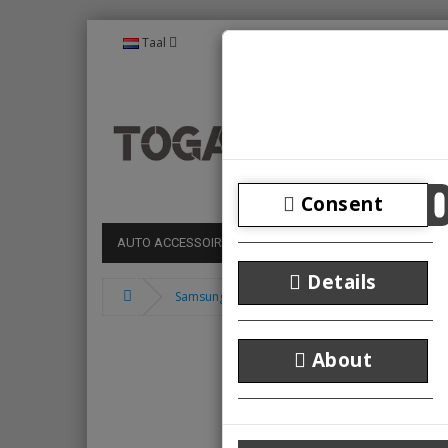
Taal
Consent
AUTO ACCESSOIRES
MEDIA
GADGET
VERL
Details
Samsung Galaxy Tab S6 Lite 10.4 - Hoes
About