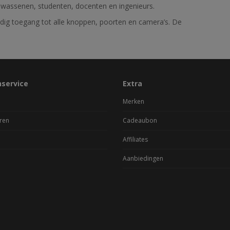
olwassenen, studenten, docenten en ingenieurs.
dig toegang tot alle knoppen, poorten en camera’s. De
nservice
Extra
Merken
ren
Cadeaubon
Affiliates
Aanbiedingen