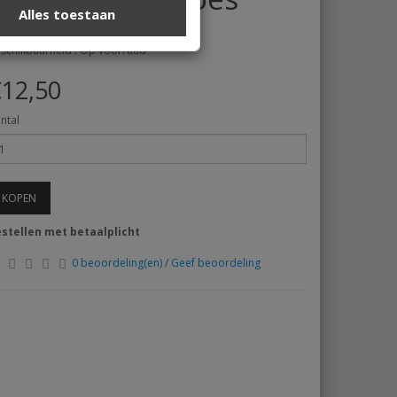
Alles toestaan
catie : ASCH
schikbaarheid : Op voorraad
12,50
ntal
KOPEN
stellen met betaalplicht
0 beoordeling(en)
/
Geef beoordeling