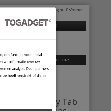
Mijn Account
Winkelwagen
Afrekenen
0 product(en) - €0,00
n, om functies voor social
HUAWEI
NINTENDO
GEREEDSCHAP
en we informatie over uw
eren en analyse. Deze partners
ze heeft verstrekt of die ze
Samsung Galaxy Tab
S6 Lite 10.4 - Hoes