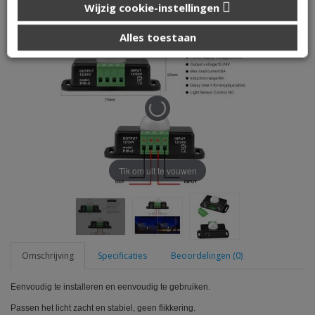
Automatische Verstelbare PIR Motion Sensor
Wijzig cookie-instellingen
die u aan ze heeft verstrekt of die ze hebben verzameld op
basis van uw gebruik van hun services.
Alles toestaan
Tik om uit te vouwen
Omschrijving
Specificaties
Beoordelingen (0)
Eenvoudig te installeren en eenvoudig te gebruiken.
Passen het licht zacht en stabiel, geen flikkering.