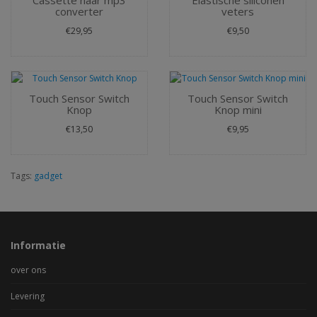
Cassette naar mp3
Elastische siliconen
converter
veters
€29,95
€9,50
Touch Sensor Switch
Touch Sensor Switch
Knop
Knop mini
€13,50
€9,95
Tags:
gadget
Informatie
over ons
Levering