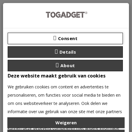
Consent
Details
About
Deze website maakt gebruik van cookies
We gebruiken cookies om content en advertenties te
personaliseren, om functies voor social media te bieden en
0 product(en) - €0,00
om ons websiteverkeer te analyseren. Ook delen we
CATEGORIEËN
informatie over uw gebruik van onze site met onze partners
voor social media, adverteren en analyse. Deze partners
Weigeren
VERLICHTING
kunnen deze gegevens combineren met andere informatie