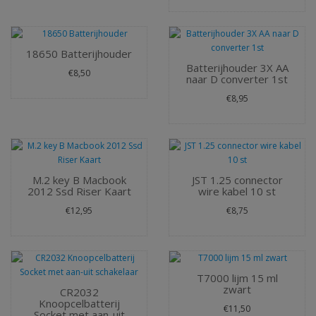
18650 Batterijhouder
Batterijhouder 3X AA
€8,50
naar D converter 1st
€8,95
M.2 key B Macbook
JST 1.25 connector
2012 Ssd Riser Kaart
wire kabel 10 st
€12,95
€8,75
T7000 lijm 15 ml
zwart
CR2032
Knoopcelbatterij
€11,50
Socket met aan-uit