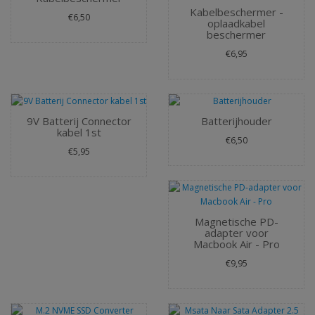
Kabelbeschermer -
€6,50
oplaadkabel
beschermer
€6,95
9V Batterij Connector
Batterijhouder
kabel 1st
€6,50
€5,95
Magnetische PD-
adapter voor
Macbook Air - Pro
€9,95