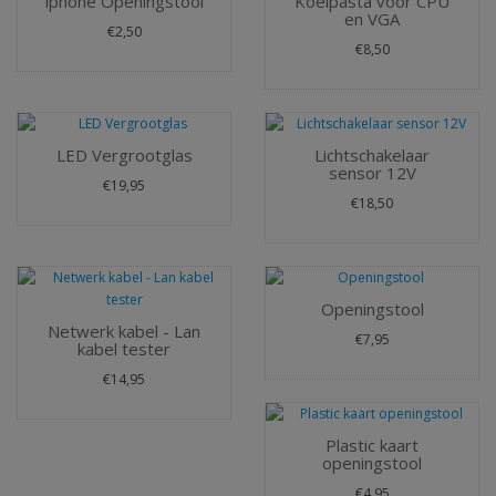
iphone Openingstool
Koelpasta voor CPU
en VGA
€2,50
€8,50
LED Vergrootglas
Lichtschakelaar
sensor 12V
€19,95
€18,50
Openingstool
Netwerk kabel - Lan
€7,95
kabel tester
€14,95
Plastic kaart
openingstool
€4,95