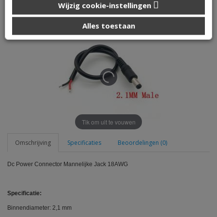
Dc Power Connector Mannelijke Jack 18AWG
Wijzig cookie-instellingen
die u aan ze heeft verstrekt of die ze hebben verzameld op
basis van uw gebruik van hun services.
Alles toestaan
Tik om uit te vouwen
Omschrijving
Specificaties
Beoordelingen (0)
Dc Power Connector Mannelijke Jack 18AWG
Specificatie:
Binnendiameter: 2,1 mm