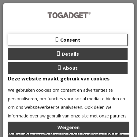
Consent
Details
About
Deze website maakt gebruik van cookies
We gebruiken cookies om content en advertenties te
personaliseren, om functies voor social media te bieden en
0 product(en) - €0,00
om ons websiteverkeer te analyseren. Ook delen we
CATEGORIEËN
informatie over uw gebruik van onze site met onze partners
voor social media, adverteren en analyse. Deze partners
Weigeren
VERLICHTING
ARDUINO
kunnen deze gegevens combineren met andere informatie