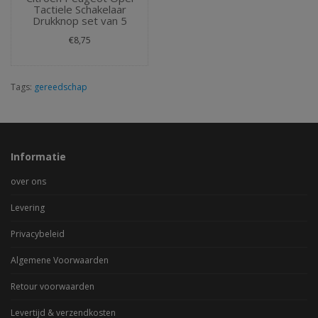
Tactiele Schakelaar
Drukknop set van 5
€8,75
Tags:
gereedschap
Informatie
over ons
Levering
Privacybeleid
Algemene Voorwaarden
Retour voorwaarden
Levertijd & verzendkosten