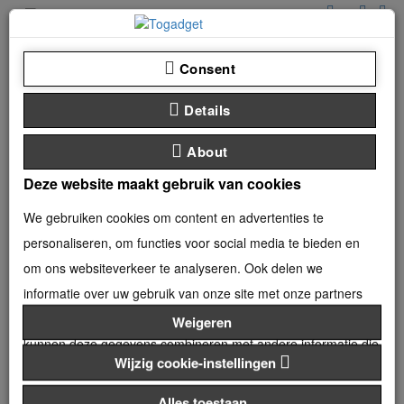
Consent
Details
0 product(en) - €0,00
categorieën
About
Deze website maakt gebruik van cookies
We gebruiken cookies om content en advertenties te
HUAWEI
Huawei P30 Pro
personaliseren, om functies voor social media te bieden en
om ons websiteverkeer te analyseren. Ook delen we
informatie over uw gebruik van onze site met onze partners
Huawei P30 Pro
voor social media, adverteren en analyse. Deze partners
Weigeren
kunnen deze gegevens combineren met andere informatie die
Product vergelijk (0)
Wijzig cookie-instellingen
u aan ze heeft verstrekt of die ze hebben verzameld op basis
Sorteren op:
Weergegeven:
van uw gebruik van hun services.
Alles toestaan