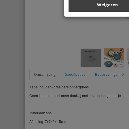
Weigeren
Omschrijving
Specificaties
Beoordelingen (0)
Kabel houder - draaibare opbergdoos
Geen kabel rommel meer dankzij met deze opbergdoos, je kabel
Materiaal: abs
Afmeting: 7x7x2x1.5cm