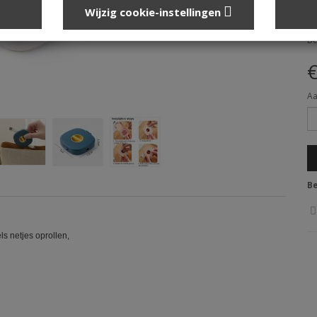
Wijzig cookie-instellingen
Lo
Be
€
Aa
Be
s netjes oprollen,