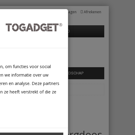
Mijn Account
Winkelwagen
Afrekenen
0 product(en) - €0,00
n, om functies voor social
HUAWEI
NINTENDO
GEREEDSCHAP
en we informatie over uw
eren en analyse. Deze partners
ze heeft verstrekt of die ze
Kabel houder -
draaibare opbergdoos