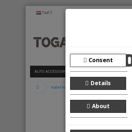
Taal
Consent
AUTO ACCESSOIRES
MEDIA
GADGET
VERL
Details
Kabel houder - draaibare opbergdoos
About