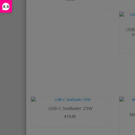
8,6
USB 
n
USB-C Snellader 25W
Ma
€19,95