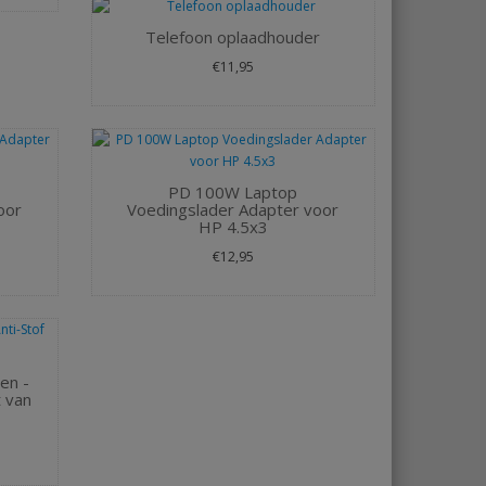
Telefoon oplaadhouder
€11,95
PD 100W Laptop
oor
Voedingslader Adapter voor
HP 4.5x3
€12,95
en -
 van