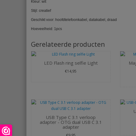
Kleur: wit
Stijl: creatief
Geschikt voor: hoofdtelefoonkabel, datakabel, draad
Hoeveelheid: 1pcs
Gerelateerde producten
LED Flash ring selfie Light
Mag
€14,95
U
USB Type C 3.1 verloop
adapter - OTG dual USB C 3.1
adapter
€9,95