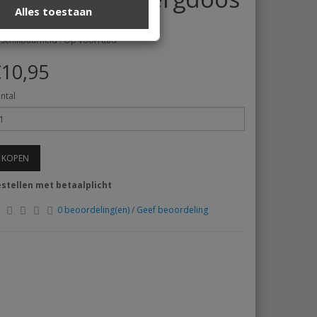
Alles toestaan
catie : BTW-50-2
schikbaarheid : Op voorraad
10,95
ntal
KOPEN
stellen met betaalplicht
0 beoordeling(en)
/
Geef beoordeling